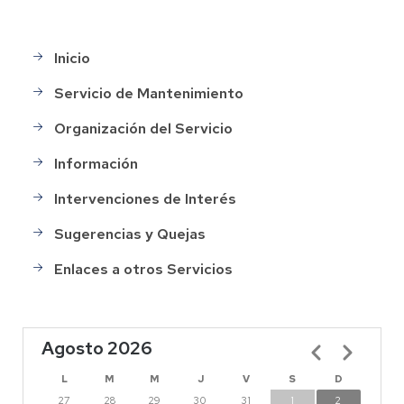
Inicio
Main
menu
Servicio de Mantenimiento
Organización del Servicio
Información
Intervenciones de Interés
Sugerencias y Quejas
Enlaces a otros Servicios
Agosto 2026
Paginación
L
M
M
J
V
S
D
27
28
29
30
31
1
2