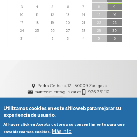
3
4
5
6
7
8
9
10
11
12
13
14
15
16
17
18
19
20
21
22
23
24
25
26
27
28
29
30
31
1
2
3
4
5
6
Pedro Cerbuna, 12 - 50009 Zaragoza
mantenimiento@unizar.es
976 761 110
Utilizamos cookies en este sitio web para mejorar su
experiencia de usuario.
Al hacer click en Aceptar, otorga su consentimiento para que
Más info
establezcamos cookies.