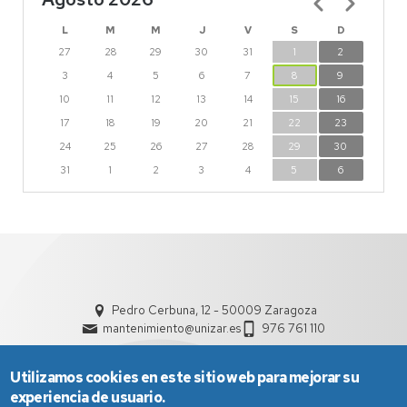
L
M
M
J
V
S
D
27
28
29
30
31
1
2
3
4
5
6
7
8
9
10
11
12
13
14
15
16
17
18
19
20
21
22
23
24
25
26
27
28
29
30
31
1
2
3
4
5
6
Pedro Cerbuna, 12 - 50009 Zaragoza
mantenimiento@unizar.es
976 761 110
Utilizamos cookies en este sitio web para mejorar su
experiencia de usuario.