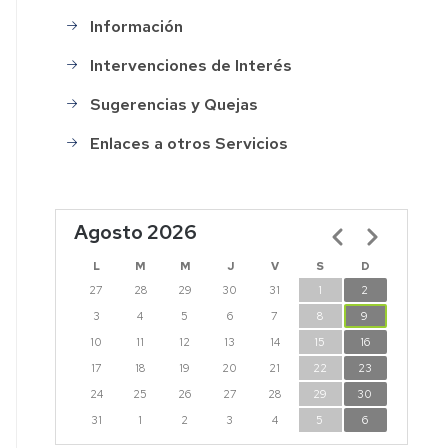
Información
Intervenciones de Interés
Sugerencias y Quejas
Enlaces a otros Servicios
Agosto 2026
Paginación
L
M
M
J
V
S
D
27
28
29
30
31
1
2
3
4
5
6
7
8
9
10
11
12
13
14
15
16
17
18
19
20
21
22
23
24
25
26
27
28
29
30
31
1
2
3
4
5
6