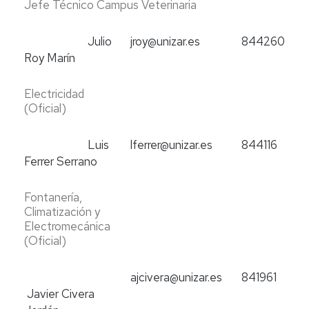
Jefe Técnico Campus Veterinaria
Julio
jroy@unizar.es
844260
Roy Marín
Electricidad
(Oficial)
Luis
lferrer@unizar.es
844116
Ferrer Serrano
Fontanería,
Climatización y
Electromecánica
(Oficial)
ajcivera@unizar.es
841961
Javier Civera